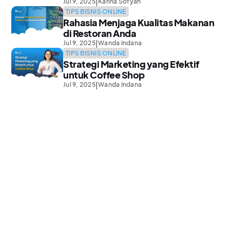
|
Jul 9, 2025
Karina Sofyan
TIPS BISNIS ONLINE
Rahasia Menjaga Kualitas Makanan
di Restoran Anda
|
Jul 9, 2025
Wanda Indana
TIPS BISNIS ONLINE
Strategi Marketing yang Efektif
untuk Coffee Shop
|
Jul 9, 2025
Wanda Indana